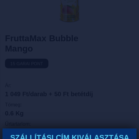
FruttaMax Bubble
Mango
15 GARAI PONT
Ár:
1 049 Ft/darab + 50 Ft betétdíj
Tömeg:
0.6 Kg
Űrtartarlom:
0.5 Liter
SZÁLLÍTÁSI CÍM KIVÁLASZTÁSA