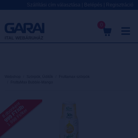
Szállítási cím választása
|
Belépés
|
Regisztráció
0
M
ITAL WEBÁRUHÁZ
Webshop
Szörpök, Üdítők
Fruttamax szörpök
FruttaMax Bubble-Mango
8 dbonként
999 FT/db
1 998 Ft/liter