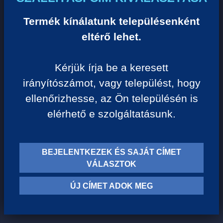
Egységár:
2 098 Ft/liter
Termék kínálatunk településenként
eltérő lehet.
VISSZA A KATEGÓRIÁHOZ
Kérjük írja be a keresett
irányítószámot, vagy települést, hogy
Termék leírása:
ellenőrizhesse, az Ön településén is
elérhető e szolgáltatásunk.
Mangó vegyes gyümölcsszörp. 12 liter kész
gyümölcsitalhoz, izocukorral és édesítőszerrel, csökkentett
energiatartalommal.
BEJELENTKEZEK ÉS SAJÁT CÍMET
VÁLASZTOK
12 liter kész gyümölcsitalhoz
50% gyümölcstartalom
ÚJ CÍMET ADOK MEG
Hígítási arány 1:23
A gyümölcsszörp