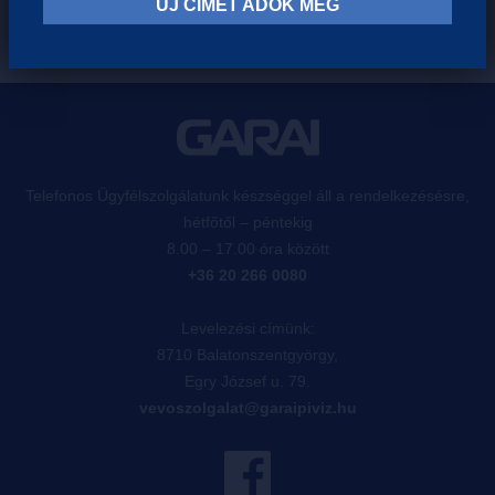
ÚJ CÍMET ADOK MEG
Telefonos Ügyfélszolgálatunk készséggel áll a rendelkezésésre,
hétfőtől – péntekig
8.00 – 17.00 óra között
+36 20 266 0080
Levelezési címünk:
8710 Balatonszentgyörgy,
Egry József u. 79.
vevoszolgalat@garaipiviz.hu