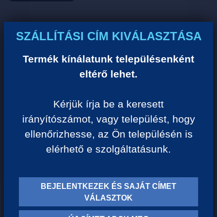
Ár:
SZÁLLÍTÁSI CÍM KIVÁLASZTÁSA
0 Ft/darab
Termék kínálatunk településenként
eltérő lehet.
VISSZA A KATEGÓRIÁHOZ
Kérjük írja be a keresett
irányítószámot, vagy települést, hogy
Termék leírása:
ellenőrizhesse, az Ön településén is
elérhető e szolgáltatásunk.
BEJELENTKEZEK ÉS SAJÁT CÍMET
TERMÉK KATEGÓRIÁK
VÁLASZTOK