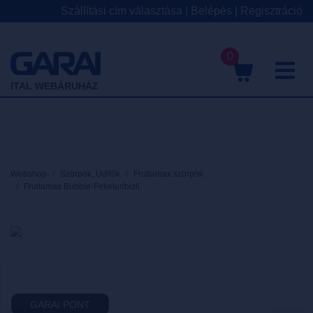
Szállítási cím választása
|
Belépés
|
Regisztráció
0
M
ITAL WEBÁRUHÁZ
Webshop
Szörpök, Üdítők
Fruttamax szörpök
Fruttamax Bubble-Feketeribizli
GARAI PONT