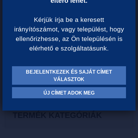
eltérő lehet.
Egységár:
2 098 Ft/liter
Kérjük írja be a keresett
VISSZA A KATEGÓRIÁHOZ
irányítószámot, vagy települést, hogy
ellenőrizhesse, az Ön településén is
elérhető e szolgáltatásunk.
Termék leírása:
BEJELENTKEZEK ÉS SAJÁT CÍMET
Áfonya a bogyós gyümölcsök királya! A rendkívül ízletes és
VÁLASZTOK
egészséges gyümölcsből szörpünk fenséges!
ÚJ CÍMET ADOK MEG
TERMÉK KATEGÓRIÁK