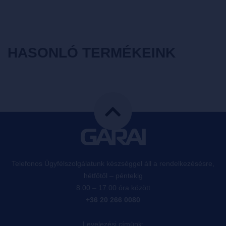
HASONLÓ TERMÉKEINK
Telefonos Ügyfélszolgálatunk készséggel áll a rendelkezésésre,
hétfőtől – péntekig
8.00 – 17.00 óra között
+36 20 266 0080
Levelezési címünk: