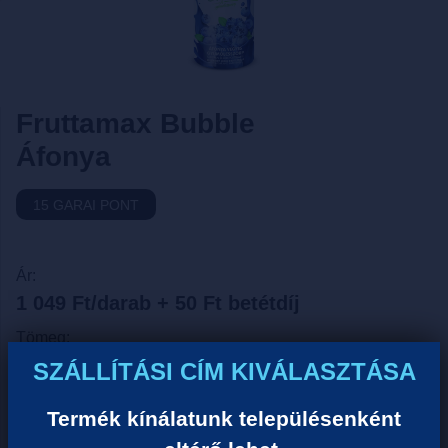
Fruttamax Bubble
Áfonya
15 GARAI PONT
Ár:
1 049 Ft/darab + 50 Ft betétdíj
Tömeg:
0.6 Kg
SZÁLLÍTÁSI CÍM KIVÁLASZTÁSA
Űrtartarlom:
Termék kínálatunk településenként
0.5 Liter