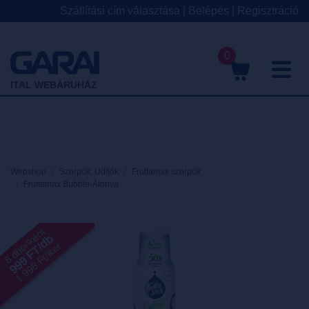
Szállítási cím választása
|
Belépés
|
Regisztráció
0
M
ITAL WEBÁRUHÁZ
Webshop
Szörpök, Üdítők
Fruttamax szörpök
Fruttamax Bubble-Áfonya
8 dbonként
999 FT/db
1 998 Ft/liter