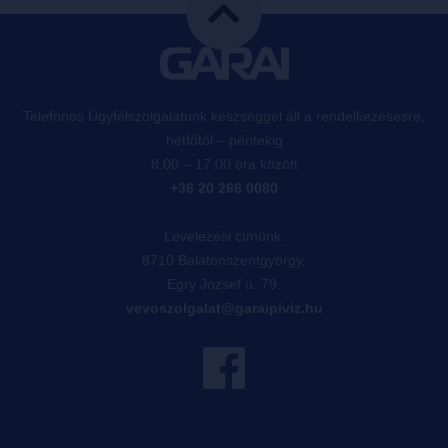
Telefonos Ügyfélszolgálatunk készséggel áll a rendelkezésésre,
hétfőtől – péntekig
8.00 – 17.00 óra között
+36 20 266 0080
Levelezési címünk:
8710 Balatonszentgyörgy,
Egry József u. 79.
vevoszolgalat@garaipiviz.hu