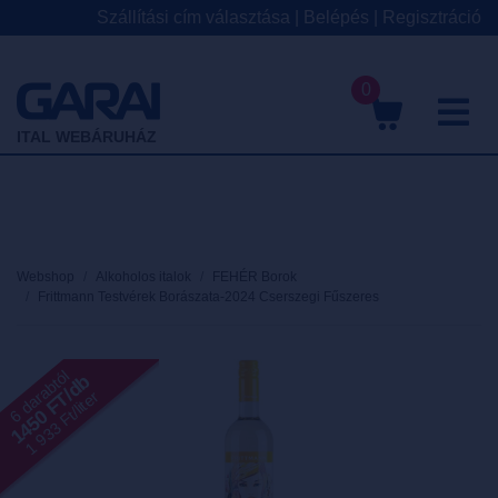
Szállítási cím választása
|
Belépés
|
Regisztráció
0
M
ITAL WEBÁRUHÁZ
Webshop
Alkoholos italok
FEHÉR Borok
Frittmann Testvérek Borászata-2024 Cserszegi Fűszeres
6 darabtól
1450 FT/db
1 933 Ft/liter