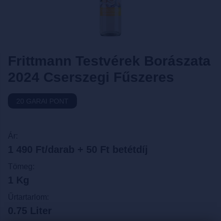
Frittmann Testvérek Borászata
2024 Cserszegi Fűszeres
20 GARAI PONT
Ár:
1 490 Ft/darab + 50 Ft betétdíj
Tömeg:
1 Kg
Űrtartarlom:
0.75 Liter