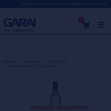
Szállítási cím választása
|
Belépés
|
Regisztráció
0
M
ITAL WEBÁRUHÁZ
Webshop
Alkoholos italok
RÖVIDITALOK
Finlandia Vodka [0.7L 40%]-Classic
IDEIGLENES KÉSZLETHIÁNY!