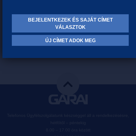
BEJELENTKEZEK ÉS SAJÁT CÍMET
VÁLASZTOK
ÚJ CÍMET ADOK MEG
HASONLÓ TERMÉKEINK
Telefonos Ügyfélszolgálatunk készséggel áll a rendelkezésésre,
hétfőtől – péntekig
8.00 – 17.00 óra között