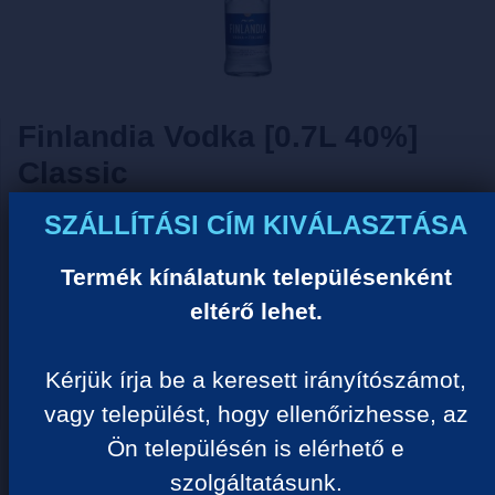
Finlandia Vodka [0.7L 40%]
Classic
SZÁLLÍTÁSI CÍM KIVÁLASZTÁSA
Tisztelt Vásárlónk!
Termék kínálatunk településenként
Sajnos ezzel a termékkel nem tudjuk Önt kiszolgálni
ideiglenes készlethiány miatt! Kérjük válogasson
eltérő lehet.
hasonló termékeink közül.
Kérjük írja be a keresett irányítószámot,
Megértését köszönjük!
vagy települést, hogy ellenőrizhesse, az
Ön településén is elérhető e
TERMÉK KATEGÓRIÁK
szolgáltatásunk.