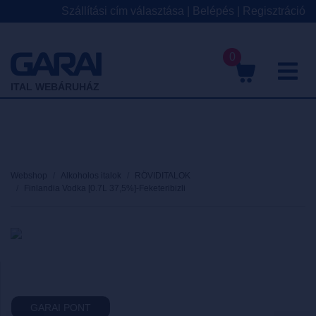
Szállítási cím választása
|
Belépés
|
Regisztráció
0
M
ITAL WEBÁRUHÁZ
Webshop
Alkoholos italok
RÖVIDITALOK
Finlandia Vodka [0.7L 37,5%]-Feketeribizli
GARAI PONT