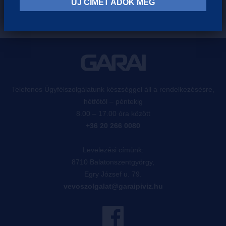
ÚJ CÍMET ADOK MEG
Telefonos Ügyfélszolgálatunk készséggel áll a rendelkezésésre,
hétfőtől – péntekig
8.00 – 17.00 óra között
+36 20 266 0080
Levelezési címünk:
8710 Balatonszentgyörgy,
Egry József u. 79.
vevoszolgalat@garaipiviz.hu