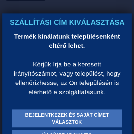
Ár:
SZÁLLÍTÁSI CÍM KIVÁLASZTÁSA
0 Ft/darab
Termék kínálatunk településenként
eltérő lehet.
VISSZA A KATEGÓRIÁHOZ
Kérjük írja be a keresett
irányítószámot, vagy települést, hogy
Termék leírása:
ellenőrizhesse, az Ön településén is
elérhető e szolgáltatásunk.
BEJELENTKEZEK ÉS SAJÁT CÍMET
TERMÉK KATEGÓRIÁK
VÁLASZTOK