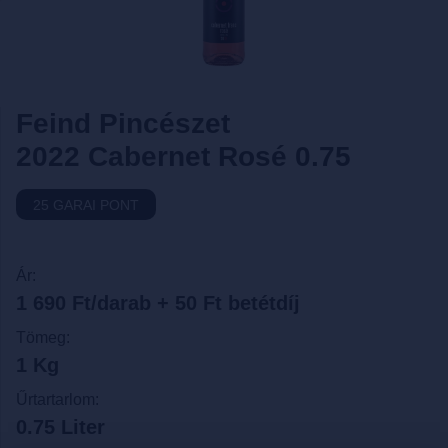
Feind Pincészet
2022 Cabernet Rosé 0.75
25 GARAI PONT
Ár:
1 690 Ft/darab + 50 Ft betétdíj
Tömeg:
1 Kg
Űrtartarlom:
0.75 Liter