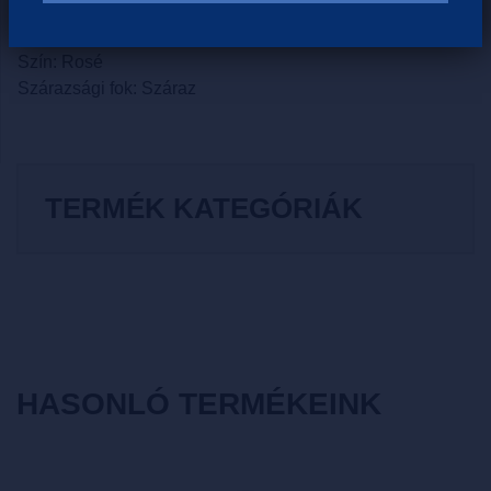
Szőlőfajta: Cabernet Sauvignon
Borvidék: Balatonfüred - Csopak
Szín: Rosé
Szárazsági fok: Száraz
TERMÉK KATEGÓRIÁK
HASONLÓ TERMÉKEINK