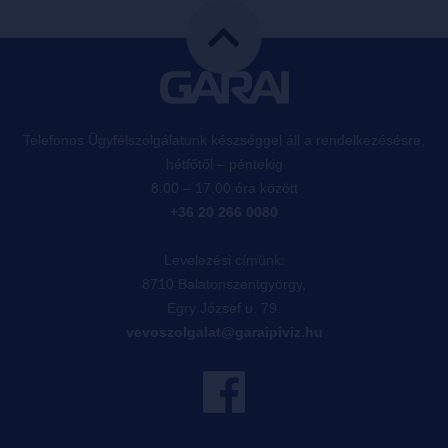
Telefonos Ügyfélszolgálatunk készséggel áll a rendelkezésésre,
hétfőtől – péntekig
8.00 – 17.00 óra között
+36 20 266 0080
Levelezési címünk:
8710 Balatonszentgyörgy,
Egry József u. 79.
vevoszolgalat@garaipiviz.hu