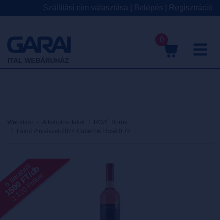
Szállítási cím választása
|
Belépés
|
Regisztráció
0
M
ITAL WEBÁRUHÁZ
Webshop
Alkoholos italok
ROZÉ Borok
Feind Pincészet-2024 Cabernet Rosé 0.75
6 darabtól
1590 FT/db
2 120 Ft/liter