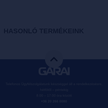
HASONLÓ TERMÉKEINK
Telefonos Ügyfélszolgálatunk készséggel áll a rendelkezésésre,
hétfőtől – péntekig
8.00 – 17.00 óra között
+36 20 266 0080