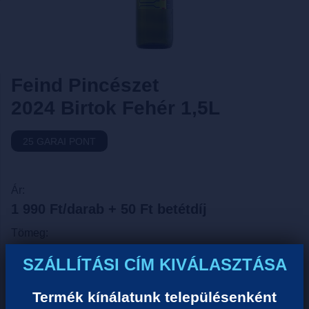
Feind Pincészet
2024 Birtok Fehér 1,5L
25 GARAI PONT
Ár:
1 990 Ft/darab + 50 Ft betétdíj
Tömeg:
1.5 Kg
SZÁLLÍTÁSI CÍM KIVÁLASZTÁSA
Űrtartarlom:
1.5 Liter
Termék kínálatunk településenként