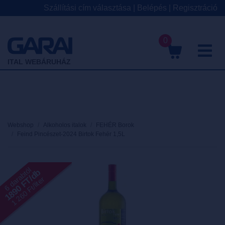
Szállítási cím választása
|
Belépés
|
Regisztráció
0
M
ITAL WEBÁRUHÁZ
Webshop
Alkoholos italok
FEHÉR Borok
Feind Pincészet-2024 Birtok Fehér 1,5L
6 darabtól
1890 FT/db
1 260 Ft/liter