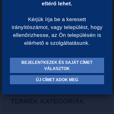
eltérő lehet.
Egységár:
1 327 Ft/liter
Kérjük írja be a keresett
VISSZA A KATEGÓRIÁHOZ
irányítószámot, vagy települést, hogy
ellenőrizhesse, az Ön településén is
elérhető e szolgáltatásunk.
Termék leírása:
Borvidék: Balatonfüred - Csopak
BEJELENTKEZEK ÉS SAJÁT CÍMET
Szín: Fehér
VÁLASZTOK
Szárazsági fok: Száraz
ÚJ CÍMET ADOK MEG
TERMÉK KATEGÓRIÁK