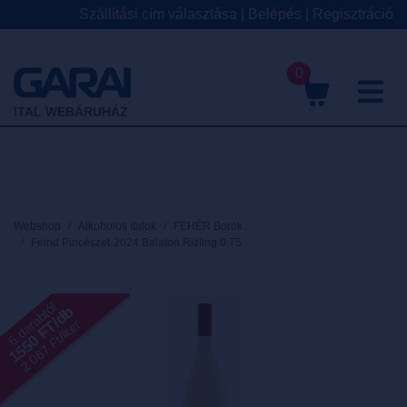
Szállítási cím választása
|
Belépés
|
Regisztráció
0
M
ITAL WEBÁRUHÁZ
Webshop
Alkoholos italok
FEHÉR Borok
Feind Pincészet-2024 Balaton Rizling 0.75
6 darabtól
1550 FT/db
2 067 Ft/liter