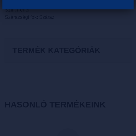
Borvidék: Balatonfüred - Csopak
Szín: Fehér
Szárazsági fok: Száraz
TERMÉK KATEGÓRIÁK
HASONLÓ TERMÉKEINK