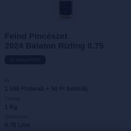
Feind Pincészet
2024 Balaton Rizling 0.75
20 GARAI PONT
Ár:
1 590 Ft/darab + 50 Ft betétdíj
Tömeg:
1 Kg
Űrtartarlom:
0.75 Liter