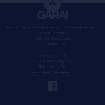
Telefonos Ügyfélszolgálatunk készséggel áll a rendelkezésésre,
hétfőtől – péntekig
8.00 – 17.00 óra között
+36 20 266 0080
Levelezési címünk:
8710 Balatonszentgyörgy,
Egry József u. 79.
vevoszolgalat@garaipiviz.hu