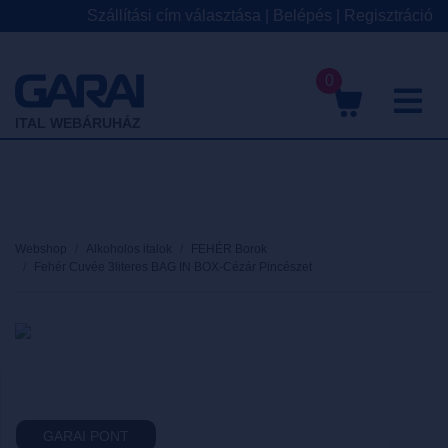
Szállítási cím választása
|
Belépés
|
Regisztráció
0
M
ITAL WEBÁRUHÁZ
Webshop
Alkoholos italok
FEHÉR Borok
Fehér Cuvée 3literes BAG IN BOX-Cézár Pincészet
GARAI PONT