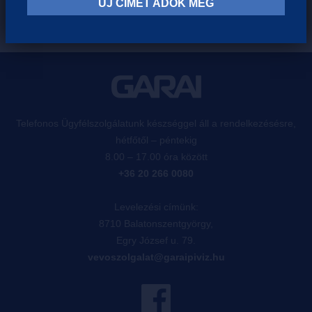
ÚJ CÍMET ADOK MEG
Telefonos Ügyfélszolgálatunk készséggel áll a rendelkezésésre,
hétfőtől – péntekig
8.00 – 17.00 óra között
+36 20 266 0080
Levelezési címünk:
8710 Balatonszentgyörgy,
Egry József u. 79.
vevoszolgalat@garaipiviz.hu