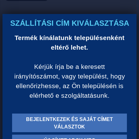
Ár:
SZÁLLÍTÁSI CÍM KIVÁLASZTÁSA
0 Ft/darab
Termék kínálatunk településenként
eltérő lehet.
VISSZA A KATEGÓRIÁHOZ
Kérjük írja be a keresett
irányítószámot, vagy települést, hogy
Termék leírása:
ellenőrizhesse, az Ön településén is
elérhető e szolgáltatásunk.
BEJELENTKEZEK ÉS SAJÁT CÍMET
TERMÉK KATEGÓRIÁK
VÁLASZTOK