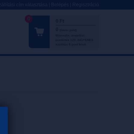
állítási cím választása
|
Belépés
|
Regisztráció
0
0 Ft
0
(Garai pont)
Minimális rendelési
pontérték 120, INGYENES
szállítás 0 pont felett.