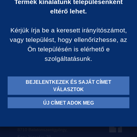
Termék kínálatunk településenként
Ár:
eltérő lehet.
0 Ft/darab
Kérjük írja be a keresett irányítószámot,
VISSZA A KATEGÓRIÁ
vagy települést, hogy ellenőrizhesse, az
Ön településén is elérhető e
szolgáltatásunk.
Termék leírása:
BEJELENTKEZEK ÉS SAJÁT CÍMET
VÁLASZTOK
ÚJ CÍMET ADOK MEG
Levelezési címünk:
8710 Balatonszentgyörgy,
Egry József u. 79.