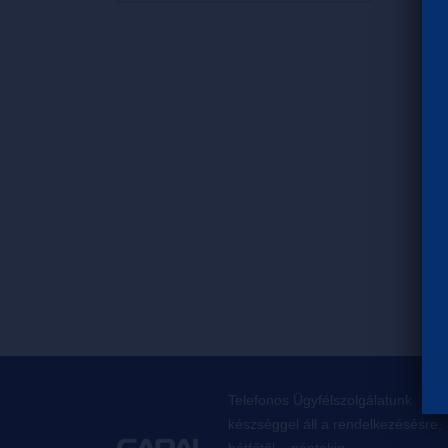
Telefonos Ügyfélszolgálatunk
készséggel áll a rendelkezésésre,
hétfőtől – péntekig