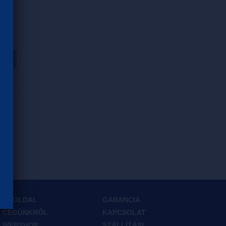
HOZ
FŐOLDAL
GARANCIA
CÉGÜNKRŐL
KAPCSOLAT
WEBSHOP
SZÁLLÍTÁSI