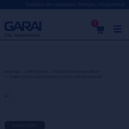
Szállítási cím választása
|
Belépés
|
Regisztráció
0
M
ITAL WEBÁRUHÁZ
Webshop
GARAI Biobolt
Háziállatok-Növények-Otthon
emBIO mikrobiológiai készítmény 20 liter-Aktivált talajjavító
GARAI PONT