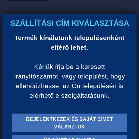
Ár:
SZÁLLÍTÁSI CÍM KIVÁLASZTÁSA
0 Ft/darab
Termék kínálatunk településenként
eltérő lehet.
VISSZA A KATEGÓRIÁHOZ
Kérjük írja be a keresett
irányítószámot, vagy települést, hogy
Termék leírása:
ellenőrizhesse, az Ön településén is
elérhető e szolgáltatásunk.
BEJELENTKEZEK ÉS SAJÁT CÍMET
TERMÉK KATEGÓRIÁK
VÁLASZTOK