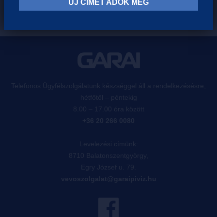
ÚJ CÍMET ADOK MEG
Telefonos Ügyfélszolgálatunk készséggel áll a rendelkezésésre,
hétfőtől – péntekig
8.00 – 17.00 óra között
+36 20 266 0080
Levelezési címünk:
8710 Balatonszentgyörgy,
Egry József u. 79.
vevoszolgalat@garaipiviz.hu