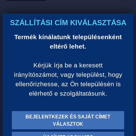
Ár:
SZÁLLÍTÁSI CÍM KIVÁLASZTÁSA
0 Ft/darab
Termék kínálatunk településenként
eltérő lehet.
VISSZA A KATEGÓRIÁHOZ
Kérjük írja be a keresett
irányítószámot, vagy települést, hogy
Termék leírása:
ellenőrizhesse, az Ön településén is
elérhető e szolgáltatásunk.
BEJELENTKEZEK ÉS SAJÁT CÍMET
TERMÉK KATEGÓRIÁK
VÁLASZTOK