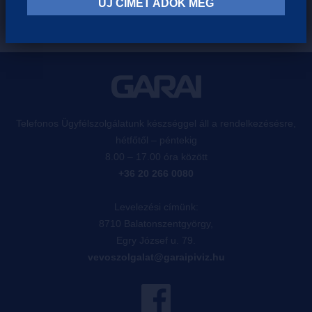
ÚJ CÍMET ADOK MEG
Telefonos Ügyfélszolgálatunk készséggel áll a rendelkezésésre,
hétfőtől – péntekig
8.00 – 17.00 óra között
+36 20 266 0080
Levelezési címünk:
8710 Balatonszentgyörgy,
Egry József u. 79.
vevoszolgalat@garaipiviz.hu