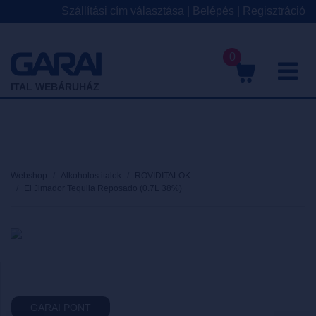
Szállítási cím választása
|
Belépés
|
Regisztráció
0
M
ITAL WEBÁRUHÁZ
Webshop
Alkoholos italok
RÖVIDITALOK
El Jimador Tequila Reposado (0.7L 38%)
GARAI PONT