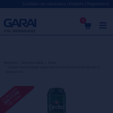
Szállítási cím választása
|
Belépés
|
Regisztráció
0
M
ITAL WEBÁRUHÁZ
Webshop
Alkoholos italok
Sörök
Dreher Gold minőségi világos sör 5%-EXTRA AKCIÓ 24 DB-NÁL! //
Dobozos 0.5
24 dbonként
369 FT/db
738 Ft/liter