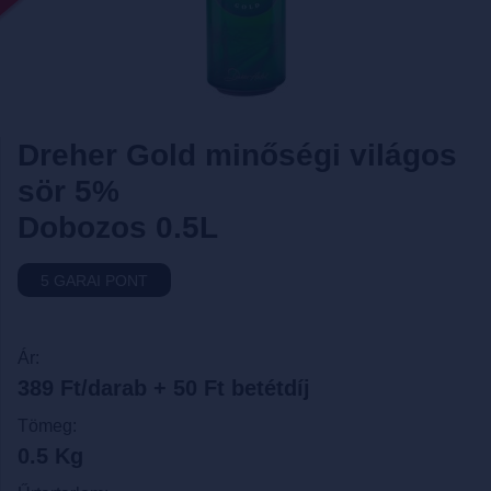
Dreher Gold minőségi világos
sör 5%
Dobozos 0.5L
5 GARAI PONT
Ár:
389 Ft/darab + 50 Ft betétdíj
Tömeg:
0.5 Kg