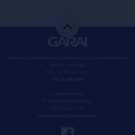
Telefonos Ügyfélszolgálatunk készséggel áll a rendelkezésésre,
hétfőtől – péntekig
8.00 – 17.00 óra között
+36 20 266 0080
Levelezési címünk:
8710 Balatonszentgyörgy,
Egry József u. 79.
vevoszolgalat@garaipiviz.hu