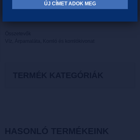
ÚJ CÍMET ADOK MEG
Egyéb információk:
alk. 5,0% (V/V)
Összetevők
Víz, Árpamaláta, Komló és komlókivonat
TERMÉK KATEGÓRIÁK
HASONLÓ TERMÉKEINK