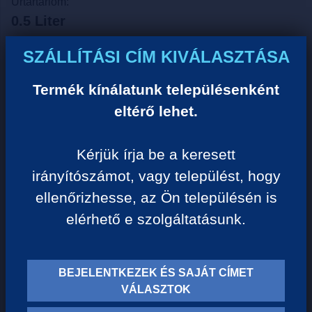
Űrtartarlom:
0.5 Liter
Egységár:
SZÁLLÍTÁSI CÍM KIVÁLASZTÁSA
778 Ft/liter
Termék kínálatunk településenként
VISSZA A KATEGÓRIÁHOZ
eltérő lehet.
Kérjük írja be a keresett
Termék leírása:
irányítószámot, vagy települést, hogy
ellenőrizhesse, az Ön településén is
Termék információk:
elérhető e szolgáltatásunk.
A Dreher Gold kukoricagríz nélkül, kizárólag
árpamalátából, kristálytiszta vízből és kétféle komlóból
készül, ennek köszönheti kellemesen kesernyés,
karakteres ízét és aranyló színét.
BEJELENTKEZEK ÉS SAJÁT CÍMET
VÁLASZTOK
Dreher - Annyi a világ, amennyit beletöltesz