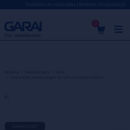
Szállítási cím választása
|
Belépés
|
Regisztráció
0
M
ITAL WEBÁRUHÁZ
Webshop
Alkoholos italok
Sörök
Corona Extra mexikói világos sör-4,6%-os üveges 6x355ml
GARAI PONT