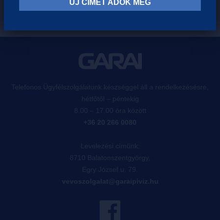
ÚJ CÍMET ADOK MEG
Telefonos Ügyfélszolgálatunk készséggel áll a rendelkezésésre,
hétfőtől – péntekig
8.00 – 17.00 óra között
+36 20 266 0080
Levelezési címünk:
8710 Balatonszentgyörgy,
Egry József u. 79.
vevoszolgalat@garaipiviz.hu