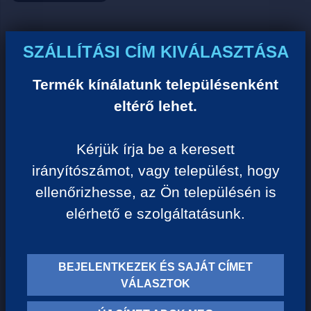
Ár:
SZÁLLÍTÁSI CÍM KIVÁLASZTÁSA
0 Ft/darab
Termék kínálatunk településenként
eltérő lehet.
VISSZA A KATEGÓRIÁHOZ
Kérjük írja be a keresett
irányítószámot, vagy települést, hogy
Termék leírása:
ellenőrizhesse, az Ön településén is
elérhető e szolgáltatásunk.
BEJELENTKEZEK ÉS SAJÁT CÍMET
TERMÉK KATEGÓRIÁK
VÁLASZTOK