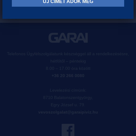
ÚJ CÍMET ADOK MEG
Telefonos Ügyfélszolgálatunk készséggel áll a rendelkezésésre,
hétfőtől – péntekig
8.00 – 17.00 óra között
+36 20 266 0080
Levelezési címünk:
8710 Balatonszentgyörgy,
Egry József u. 79.
vevoszolgalat@garaipiviz.hu