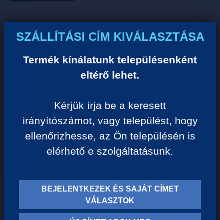
Ár:
SZÁLLÍTÁSI CÍM KIVÁLASZTÁSA
0 Ft/darab
Termék kínálatunk településenként
eltérő lehet.
VISSZA A KATEGÓRIÁHOZ
Kérjük írja be a keresett
irányítószámot, vagy települést, hogy
Termék leírása:
ellenőrizhesse, az Ön településén is
elérhető e szolgáltatásunk.
BEJELENTKEZEK ÉS SAJÁT CÍMET
TERMÉK KATEGÓRIÁK
VÁLASZTOK