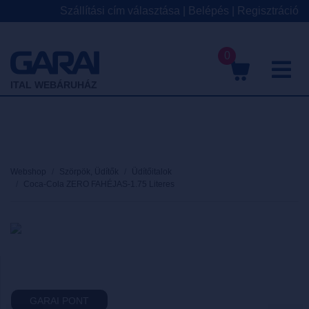
Szállítási cím választása
|
Belépés
|
Regisztráció
0
M
ITAL WEBÁRUHÁZ
Webshop
Szörpök, Üdítők
Üdítőitalok
Coca-Cola ZERO FAHÉJAS-1.75 Literes
GARAI PONT