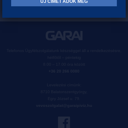
ÚJ CÍMET ADOK MEG
Telefonos Ügyfélszolgálatunk készséggel áll a rendelkezésésre,
hétfőtől – péntekig
8.00 – 17.00 óra között
+36 20 266 0080
Levelezési címünk:
8710 Balatonszentgyörgy,
Egry József u. 79.
vevoszolgalat@garaipiviz.hu