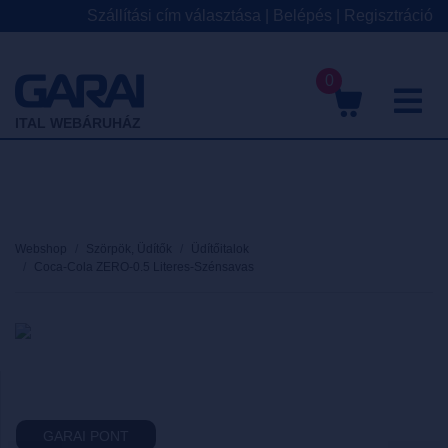
Szállítási cím választása
|
Belépés
|
Regisztráció
0
M
ITAL WEBÁRUHÁZ
Webshop
Szörpök, Üdítők
Üdítőitalok
Coca-Cola ZERO-0.5 Literes-Szénsavas
GARAI PONT