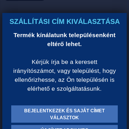
Ár:
SZÁLLÍTÁSI CÍM KIVÁLASZTÁSA
0 Ft/darab
Termék kínálatunk településenként
eltérő lehet.
VISSZA A KATEGÓRIÁHOZ
Kérjük írja be a keresett
irányítószámot, vagy települést, hogy
Termék leírása:
ellenőrizhesse, az Ön településén is
elérhető e szolgáltatásunk.
BEJELENTKEZEK ÉS SAJÁT CÍMET
TERMÉK KATEGÓRIÁK
VÁLASZTOK