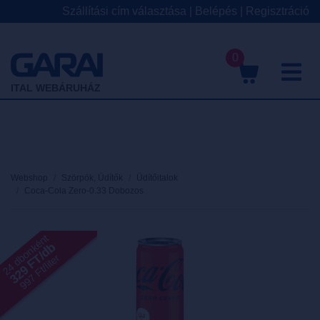
Szállítási cím választása
|
Belépés
|
Regisztráció
0
M
ITAL WEBÁRUHÁZ
Webshop
Szörpök, Üdítők
Üdítőitalok
Coca-Cola Zero-0.33 Dobozos
24 dbonként
329 FT/db
997 Ft/liter