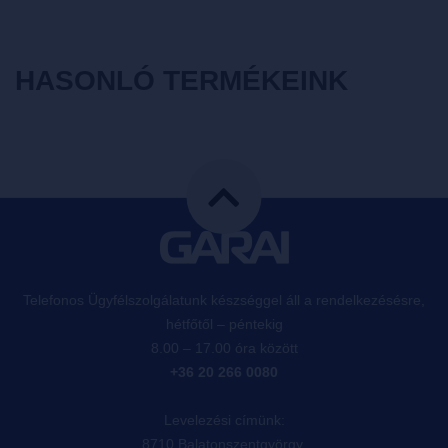
HASONLÓ TERMÉKEINK
Telefonos Ügyfélszolgálatunk készséggel áll a rendelkezésésre,
hétfőtől – péntekig
8.00 – 17.00 óra között
+36 20 266 0080
Levelezési címünk:
8710 Balatonszentgyörgy,