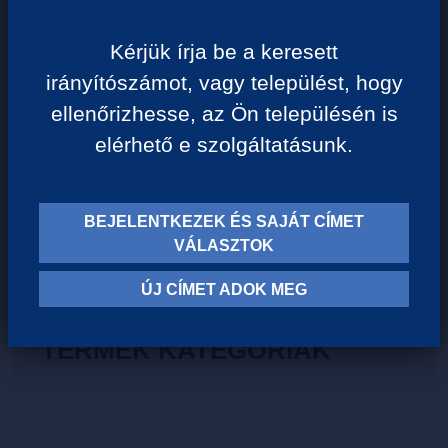
Egységár:
1 058 Ft/liter
Kérjük írja be a keresett
irányítószámot, vagy települést, hogy
VISSZA A KATEGÓRIÁHOZ
ellenőrizhesse, az Ön településén is
elérhető e szolgáltatásunk.
Termék leírása:
BEJELENTKEZEK ÉS SAJÁT CÍMET
Stílusos kedvenc, eredeti Coke íz, zero cukor!
VÁLASZTOK
ÚJ CÍMET ADOK MEG
TERMÉK KATEGÓRIÁK