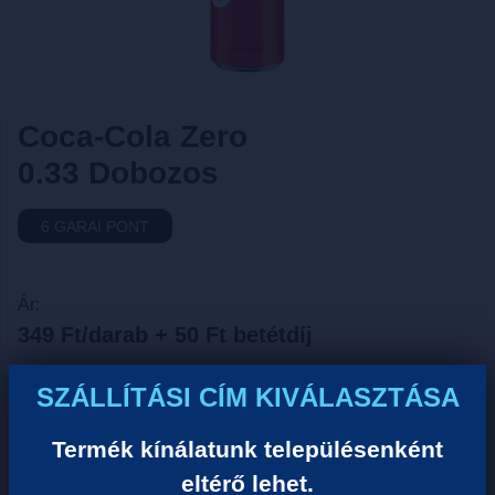
Coca-Cola Zero
0.33 Dobozos
6 GARAI PONT
Ár:
349 Ft/darab + 50 Ft betétdíj
Tömeg:
SZÁLLÍTÁSI CÍM KIVÁLASZTÁSA
0.4 Kg
Űrtartarlom:
Termék kínálatunk településenként
0.33 Liter
eltérő lehet.