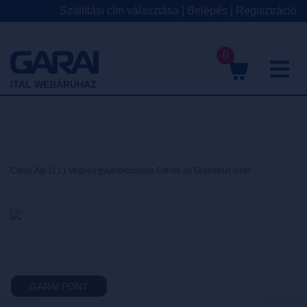
Szállítási cím választása
|
Belépés
|
Regisztráció
0
M
ITAL WEBÁRUHÁZ
Citrus Ági (1 L)-Vegyes gyümölcsszörp Citrom és Grapefruit ízzel
GARAI PONT