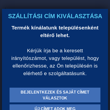
Ár:
SZÁLLÍTÁSI CÍM KIVÁLASZTÁSA
0 Ft/darab
Termék kínálatunk településenként
VISSZA A KATEGÓRIÁHOZ
eltérő lehet.
Kérjük írja be a keresett
Termék leírása:
irányítószámot, vagy települést, hogy
ellenőrizhesse, az Ön településén is
elérhető e szolgáltatásunk.
BEJELENTKEZEK ÉS SAJÁT CÍMET
TERMÉK KATEGÓRIÁK
VÁLASZTOK
ÚJ CÍMET ADOK MEG