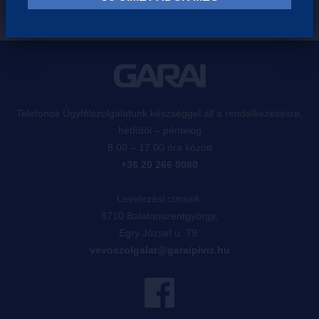
Telefonos Ügyfélszolgálatunk készséggel áll a rendelkezésésre,
hétfőtől – péntekig
8.00 – 17.00 óra között
+36 20 266 0080
Levelezési címünk:
8710 Balatonszentgyörgy,
Egry József u. 79.
vevoszolgalat@garaipiviz.hu