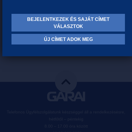
BEJELENTKEZEK ÉS SAJÁT CÍMET
VÁLASZTOK
ÚJ CÍMET ADOK MEG
HASONLÓ TERMÉKEINK
Telefonos Ügyfélszolgálatunk készséggel áll a rendelkezésésre,
hétfőtől – péntekig
8.00 – 17.00 óra között