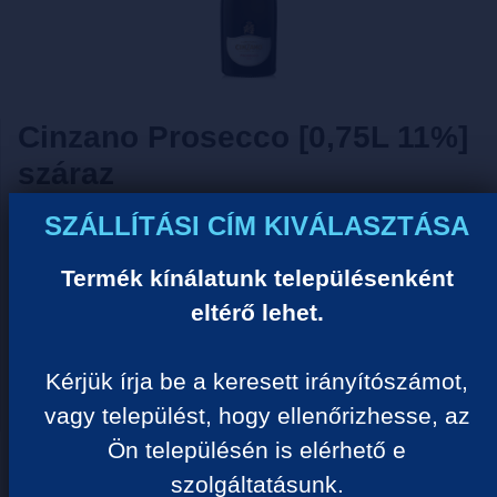
Cinzano Prosecco [0,75L 11%]
száraz
SZÁLLÍTÁSI CÍM KIVÁLASZTÁSA
Tisztelt Vásárlónk!
Termék kínálatunk településenként
Sajnos ezzel a termékkel nem tudjuk Önt kiszolgálni
ideiglenes készlethiány miatt! Kérjük válogasson
eltérő lehet.
hasonló termékeink közül.
Kérjük írja be a keresett irányítószámot,
Megértését köszönjük!
vagy települést, hogy ellenőrizhesse, az
Ön településén is elérhető e
TERMÉK KATEGÓRIÁK
szolgáltatásunk.