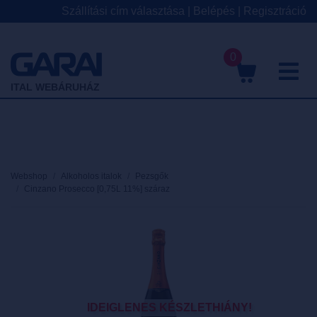
Szállítási cím választása
|
Belépés
|
Regisztráció
0
M
ITAL WEBÁRUHÁZ
Webshop
Alkoholos italok
Pezsgők
Cinzano Prosecco [0,75L 11%] száraz
IDEIGLENES KÉSZLETHIÁNY!