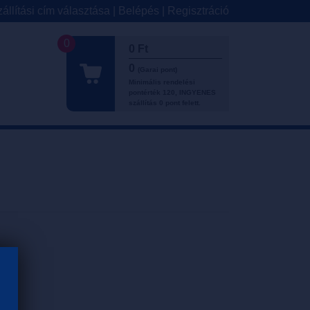
állítási cím választása
|
Belépés
|
Regisztráció
0
0 Ft
0
(Garai pont)
Minimális rendelési
pontérték 120, INGYENES
szállítás 0 pont felett.