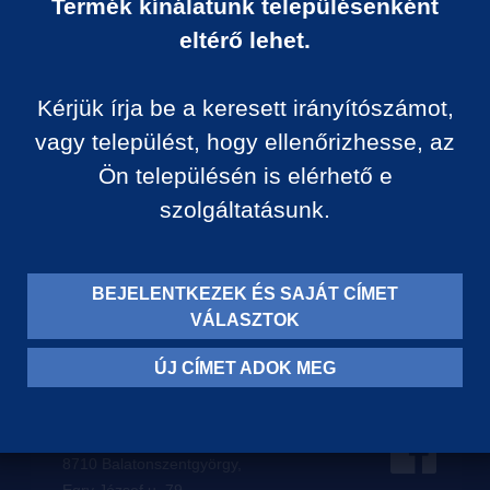
Termék kínálatunk településenként
Ár:
eltérő lehet.
0 Ft/darab
Kérjük írja be a keresett irányítószámot,
VISSZA A KATEGÓRIÁ
vagy települést, hogy ellenőrizhesse, az
Ön településén is elérhető e
szolgáltatásunk.
Termék leírása:
BEJELENTKEZEK ÉS SAJÁT CÍMET
VÁLASZTOK
ÚJ CÍMET ADOK MEG
Levelezési címünk:
8710 Balatonszentgyörgy,
Egry József u. 79.