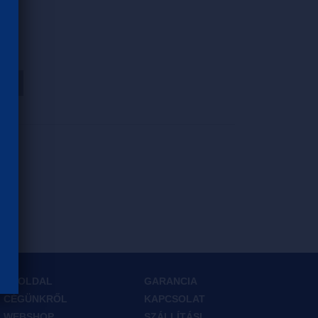
HOZ
FŐOLDAL
GARANCIA
CÉGÜNKRŐL
KAPCSOLAT
WEBSHOP
SZÁLLÍTÁSI