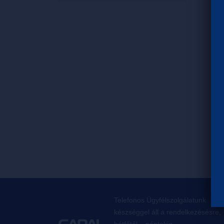
Telefonos Ügyfélszolgálatunk
készséggel áll a rendelkezésésre,
hétfőtől – péntekig