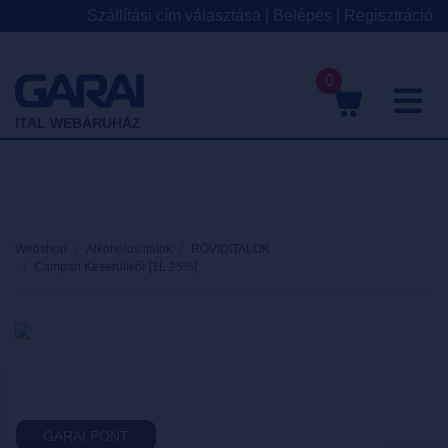
Szállítási cím választása
|
Belépés
|
Regisztráció
0
M
ITAL WEBÁRUHÁZ
Webshop
Alkoholos italok
RÖVIDITALOK
Campari Keserűlikőr [1L 25%]
GARAI PONT