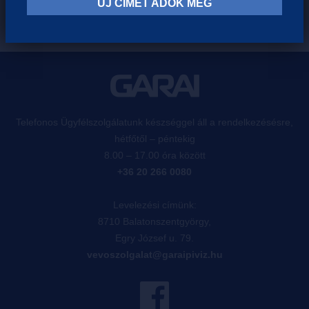
ÚJ CÍMET ADOK MEG
Telefonos Ügyfélszolgálatunk készséggel áll a rendelkezésésre,
hétfőtől – péntekig
8.00 – 17.00 óra között
+36 20 266 0080
Levelezési címünk:
8710 Balatonszentgyörgy,
Egry József u. 79.
vevoszolgalat@garaipiviz.hu