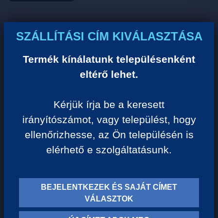
Ár:
SZÁLLÍTÁSI CÍM KIVÁLASZTÁSA
0 Ft/darab
Termék kínálatunk településenként
eltérő lehet.
VISSZA A KATEGÓRIÁHOZ
Kérjük írja be a keresett
irányítószámot, vagy települést, hogy
Termék leírása:
ellenőrizhesse, az Ön településén is
elérhető e szolgáltatásunk.
BEJELENTKEZEK ÉS SAJÁT CÍMET
TERMÉK KATEGÓRIÁK
VÁLASZTOK