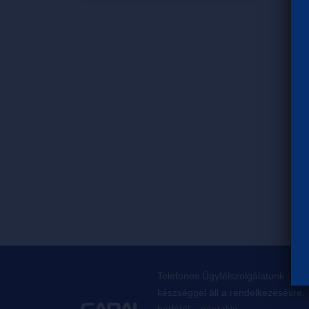
Telefonos Ügyfélszolgálatunk
készséggel áll a rendelkezésésre,
hétfőtől – péntekig