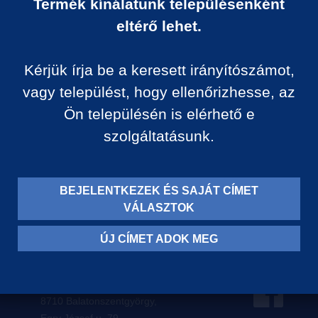
Termék kínálatunk településenként
Ár:
eltérő lehet.
0 Ft/darab
Kérjük írja be a keresett irányítószámot,
VISSZA A KATEGÓRIÁ
vagy települést, hogy ellenőrizhesse, az
Ön településén is elérhető e
szolgáltatásunk.
Termék leírása:
BEJELENTKEZEK ÉS SAJÁT CÍMET
VÁLASZTOK
ÚJ CÍMET ADOK MEG
Levelezési címünk:
8710 Balatonszentgyörgy,
Egry József u. 79.