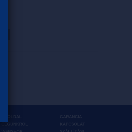
HOZ
FŐOLDAL
GARANCIA
CÉGÜNKRŐL
KAPCSOLAT
WEBSHOP
SZÁLLÍTÁSI