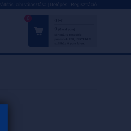
állítási cím választása
|
Belépés
|
Regisztráció
0
0 Ft
0
(Garai pont)
Minimális rendelési
pontérték 120, INGYENES
szállítás 0 pont felett.