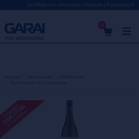
Szállítási cím választása
|
Belépés
|
Regisztráció
0
M
ITAL WEBÁRUHÁZ
Webshop
Alkoholos italok
FEHÉR Borok
Bock Borászat-2022 Chardonnay
6 darabtól
2190 FT/db
2 920 Ft/liter