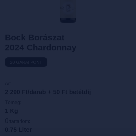
Bock Borászat
2024 Chardonnay
20 GARAI PONT
Ár:
2 290 Ft/darab + 50 Ft betétdíj
Tömeg:
1 Kg
Űrtartarlom:
0.75 Liter