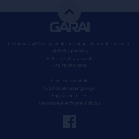
Telefonos Ügyfélszolgálatunk készséggel áll a rendelkezésésre,
hétfőtől – péntekig
8.00 – 17.00 óra között
+36 20 266 0080
Levelezési címünk:
8710 Balatonszentgyörgy,
Egry József u. 79.
vevoszolgalat@garaipiviz.hu