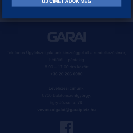
ÚJ CÍMET ADOK MEG
Telefonos Ügyfélszolgálatunk készséggel áll a rendelkezésésre,
hétfőtől – péntekig
8.00 – 17.00 óra között
+36 20 266 0080
Levelezési címünk:
8710 Balatonszentgyörgy,
Egry József u. 79.
vevoszolgalat@garaipiviz.hu