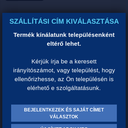
Ár:
SZÁLLÍTÁSI CÍM KIVÁLASZTÁSA
0 Ft/darab
Termék kínálatunk településenként
eltérő lehet.
VISSZA A KATEGÓRIÁHOZ
Kérjük írja be a keresett
irányítószámot, vagy települést, hogy
Termék leírása:
ellenőrizhesse, az Ön településén is
elérhető e szolgáltatásunk.
BEJELENTKEZEK ÉS SAJÁT CÍMET
TERMÉK KATEGÓRIÁK
VÁLASZTOK