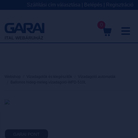
Szállítási cím választása
|
Belépés
|
Regisztráció
0
M
ITAL WEBÁRUHÁZ
Webshop
Vízadagolók és kiegészítők
Vízadagoló automaták
Ballonos hideg-meleg vízadagoló-WFD-510L
GARAI PONT