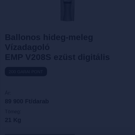
Ballonos hideg-meleg
Vízadagoló
EMP V208S ezüst digitális
200 GARAI PONT
Ár:
89 900 Ft/darab
Tömeg:
21 Kg