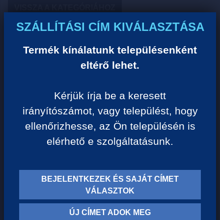
VISSZA A KATEGÓRIÁHOZ
SZÁLLÍTÁSI CÍM KIVÁLASZTÁSA
Termék kínálatunk településenként
Termék leírása:
eltérő lehet.
A készletről érdeklődjön vevőszolgálatunkon, a
+36202660080 -as telefonszámon!
Kérjük írja be a keresett
irányítószámot, vagy települést, hogy
Hideg és melegvizes vizadagoló
ellenőrizhesse, az Ön településén is
Digitális hőmérséklet kijelzővel
elérhető e szolgáltatásunk.
Kompresszoros
Feszültség:220V
Frekvencia: 50Hz
Fűtési kapacitás: 500W
BEJELENTKEZEK ÉS SAJÁT CÍMET
Hűtési kapacitás: 100W
VÁLASZTOK
Hideg víz: 10 fok
Meleg víz: 90 fokig
ÚJ CÍMET ADOK MEG