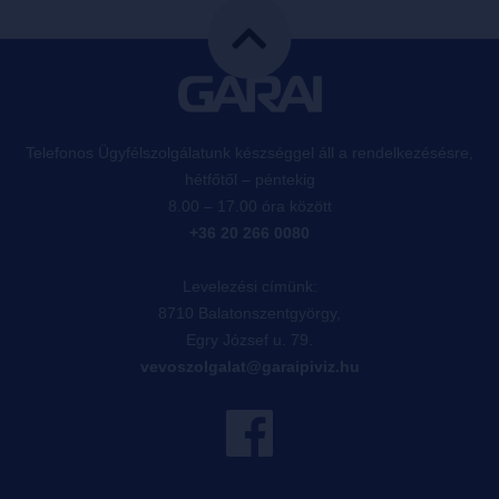
Telefonos Ügyfélszolgálatunk készséggel áll a rendelkezésésre,
hétfőtől – péntekig
8.00 – 17.00 óra között
+36 20 266 0080
Levelezési címünk:
8710 Balatonszentgyörgy,
Egry József u. 79.
vevoszolgalat@garaipiviz.hu