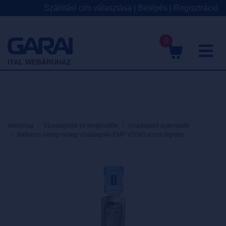
Szállítási cím választása
|
Belépés
|
Regisztráció
0
M
ITAL WEBÁRUHÁZ
Webshop
Vízadagolók és kiegészítők
Vízadagoló automaták
Ballonos hideg-meleg Vízadagoló-EMP V208S ezüst digitális