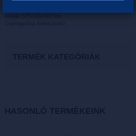
Nettó súly: 21 kg
Mérete: 375×370×965 mm
Csomagolása: karton doboz
TERMÉK KATEGÓRIÁK
HASONLÓ TERMÉKEINK