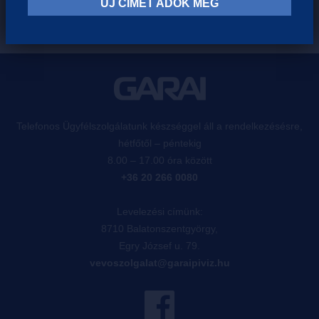
ÚJ CÍMET ADOK MEG
Telefonos Ügyfélszolgálatunk készséggel áll a rendelkezésésre,
hétfőtől – péntekig
8.00 – 17.00 óra között
+36 20 266 0080
Levelezési címünk:
8710 Balatonszentgyörgy,
Egry József u. 79.
vevoszolgalat@garaipiviz.hu