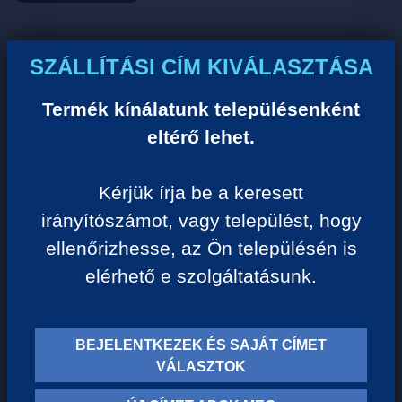
Ár:
SZÁLLÍTÁSI CÍM KIVÁLASZTÁSA
0 Ft/darab
Termék kínálatunk településenként
eltérő lehet.
VISSZA A KATEGÓRIÁHOZ
Kérjük írja be a keresett
irányítószámot, vagy települést, hogy
Termék leírása:
ellenőrizhesse, az Ön településén is
elérhető e szolgáltatásunk.
BEJELENTKEZEK ÉS SAJÁT CÍMET
TERMÉK KATEGÓRIÁK
VÁLASZTOK