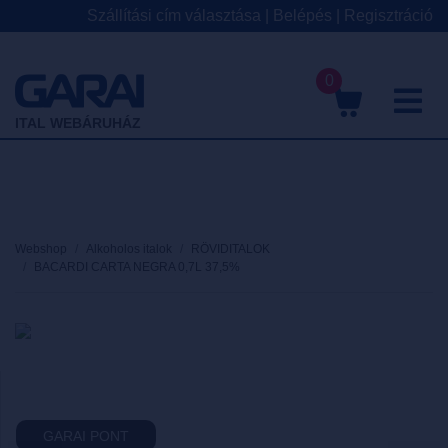
Szállítási cím választása
|
Belépés
|
Regisztráció
0
M
ITAL WEBÁRUHÁZ
Webshop
Alkoholos italok
RÖVIDITALOK
BACARDI CARTA NEGRA 0,7L 37,5%
GARAI PONT