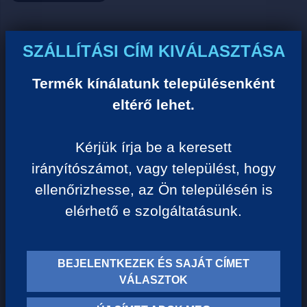
Ár:
SZÁLLÍTÁSI CÍM KIVÁLASZTÁSA
0 Ft/darab
Termék kínálatunk településenként
eltérő lehet.
VISSZA A KATEGÓRIÁHOZ
Kérjük írja be a keresett
irányítószámot, vagy települést, hogy
Termék leírása:
ellenőrizhesse, az Ön településén is
elérhető e szolgáltatásunk.
BEJELENTKEZEK ÉS SAJÁT CÍMET
TERMÉK KATEGÓRIÁK
VÁLASZTOK