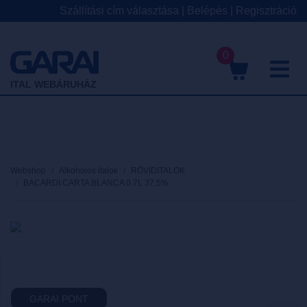
Szállítási cím választása
|
Belépés
|
Regisztráció
0
M
ITAL WEBÁRUHÁZ
Webshop
Alkoholos italok
RÖVIDITALOK
BACARDI CARTA BLANCA 0.7L 37,5%
GARAI PONT