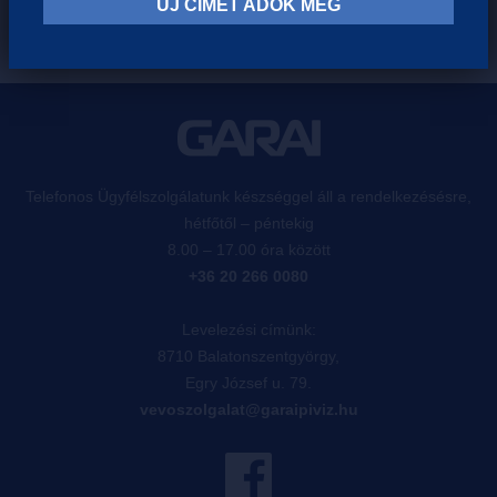
ÚJ CÍMET ADOK MEG
Telefonos Ügyfélszolgálatunk készséggel áll a rendelkezésésre,
hétfőtől – péntekig
8.00 – 17.00 óra között
+36 20 266 0080
Levelezési címünk:
8710 Balatonszentgyörgy,
Egry József u. 79.
vevoszolgalat@garaipiviz.hu