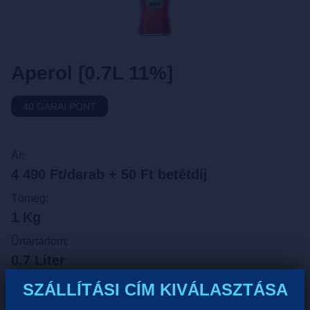
Aperol [0.7L 11%]
40 GARAI PONT
Ár:
4 490 Ft/darab + 50 Ft betétdíj
Tömeg:
1 Kg
Űrtartarlom:
0.7 Liter
Egységár:
SZÁLLÍTÁSI CÍM KIVÁLASZTÁSA
6 414 Ft/liter