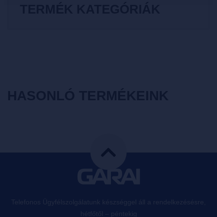
TERMÉK KATEGÓRIÁK
HASONLÓ TERMÉKEINK
Telefonos Ügyfélszolgálatunk készséggel áll a rendelkezésésre,
hétfőtől – péntekig