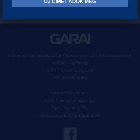
ÚJ CÍMET ADOK MEG
Telefonos Ügyfélszolgálatunk készséggel áll a rendelkezésésre,
hétfőtől – péntekig
8.00 – 17.00 óra között
+36 20 266 0080
Levelezési címünk:
8710 Balatonszentgyörgy,
Egry József u. 79.
vevoszolgalat@garaipiviz.hu