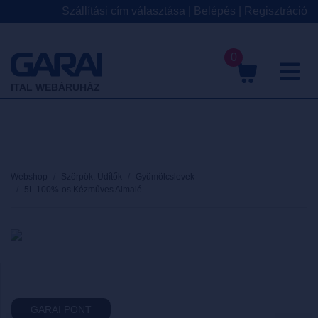
Szállítási cím választása
|
Belépés
|
Regisztráció
0
M
ITAL WEBÁRUHÁZ
Webshop
Szörpök, Üdítők
Gyümölcslevek
5L 100%-os Kézműves Almalé
GARAI PONT