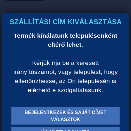
Ár:
SZÁLLÍTÁSI CÍM KIVÁLASZTÁSA
0 Ft/darab
Termék kínálatunk településenként
eltérő lehet.
VISSZA A KATEGÓRIÁHOZ
Kérjük írja be a keresett
irányítószámot, vagy települést, hogy
Termék leírása:
ellenőrizhesse, az Ön településén is
elérhető e szolgáltatásunk.
BEJELENTKEZEK ÉS SAJÁT CÍMET
TERMÉK KATEGÓRIÁK
VÁLASZTOK