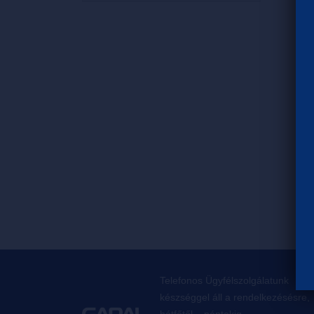
Telefonos Ügyfélszolgálatunk
készséggel áll a rendelkezésésre,
hétfőtől – péntekig