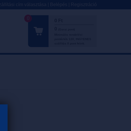
állítási cím választása
|
Belépés
|
Regisztráció
0
0 Ft
0
(Garai pont)
Minimális rendelési
pontérték 120, INGYENES
szállítás 0 pont felett.