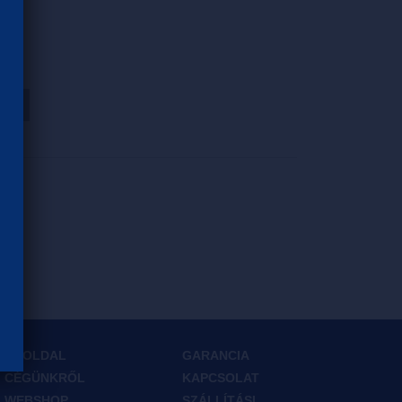
HOZ
FŐOLDAL
GARANCIA
CÉGÜNKRŐL
KAPCSOLAT
WEBSHOP
SZÁLLÍTÁSI