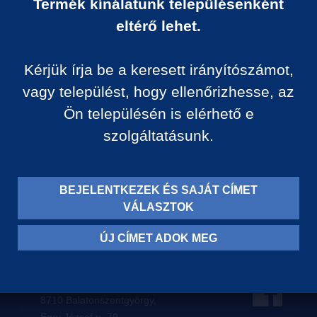
Termék kínálatunk településenként
Ár:
eltérő lehet.
0 Ft/darab
Kérjük írja be a keresett irányítószámot,
VISSZA A KATEGÓRIÁ
vagy települést, hogy ellenőrizhesse, az
Ön településén is elérhető e
szolgáltatásunk.
Termék leírása:
BEJELENTKEZEK ÉS SAJÁT CÍMET
VÁLASZTOK
ÚJ CÍMET ADOK MEG
Levelezési címünk:
8710 Balatonszentgyörgy,
Egry József u. 79.