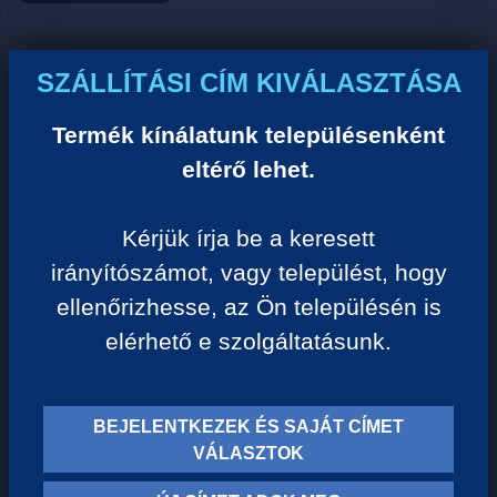
Ár:
SZÁLLÍTÁSI CÍM KIVÁLASZTÁSA
0 Ft/darab
Termék kínálatunk településenként
eltérő lehet.
VISSZA A KATEGÓRIÁHOZ
Kérjük írja be a keresett
irányítószámot, vagy települést, hogy
Termék leírása:
ellenőrizhesse, az Ön településén is
elérhető e szolgáltatásunk.
BEJELENTKEZEK ÉS SAJÁT CÍMET
TERMÉK KATEGÓRIÁK
VÁLASZTOK