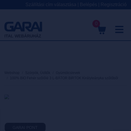
Szállítási cím választása
|
Belépés
|
Regisztráció
0
M
ITAL WEBÁRUHÁZ
Webshop
Szörpök, Üdítők
Gyümölcslevek
100% BIO Fehér szőlőlé 3 L-BÁTOR BIRTOK Királyleányka szőlőből
GARAI PONT