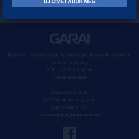
ÚJ CÍMET ADOK MEG
Telefonos Ügyfélszolgálatunk készséggel áll a rendelkezésésre,
hétfőtől – péntekig
8.00 – 17.00 óra között
+36 20 266 0080
Levelezési címünk:
8710 Balatonszentgyörgy,
Egry József u. 79.
vevoszolgalat@garaipiviz.hu