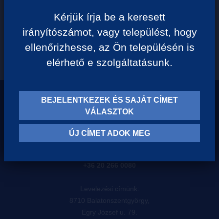
Kérjük írja be a keresett
TERMÉK KATEGÓRIÁK
irányítószámot, vagy települést, hogy
ellenőrizhesse, az Ön településén is
elérhető e szolgáltatásunk.
BEJELENTKEZEK ÉS SAJÁT CÍMET
VÁLASZTOK
Telefonos Ügyfélszolgálatunk készséggel áll a rendelkezésésre,
ÚJ CÍMET ADOK MEG
hétfőtől – péntekig
8.00 – 17.00 óra között
+36 20 266 0080
Levelezési címünk:
8710 Balatonszentgyörgy,
Egry József u. 79.