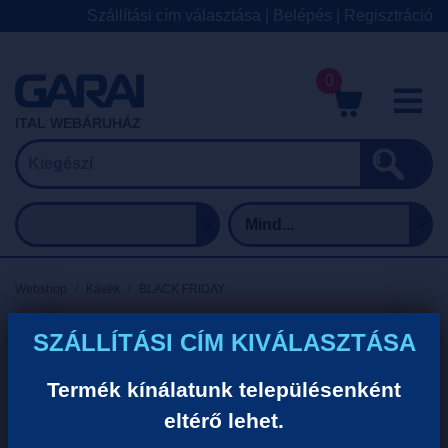
Szállítási cím választása
|
Belépés
|
Regisztráció
0
M
ITAL WEBÁRUHÁZ
Webshop
Kávék
BLACK FRIDAY
BLACK FRIDAY
SZÁLLÍTÁSI CÍM KIVÁLASZTÁSA
Termék kínálatunk településenként
Tovább...
eltérő lehet.