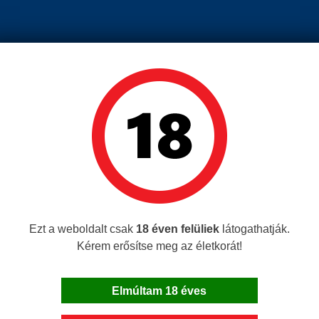
Sz
BSHOP
CÉGISMERTETŐ
GARANCIA
KAPCSOLAT
SZÁLLÍTÁSI CÍM KIVÁLASZTÁSA
Ezt a weboldalt csak
18 éven felüliek
látogathatják.
Kérem erősítse meg az életkorát!
Termék kínálatunk településenként
eltérő lehet.
Elmúltam 18 éves