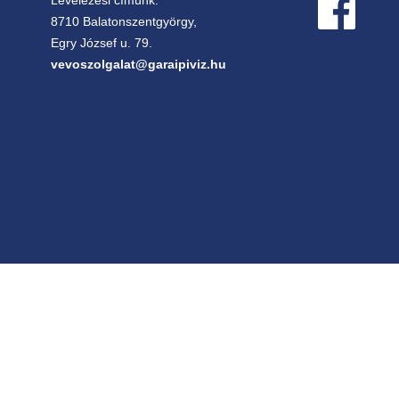
Levelezési címünk:
8710 Balatonszentgyörgy,
Egry József u. 79.
vevoszolgalat@garaipiviz.hu