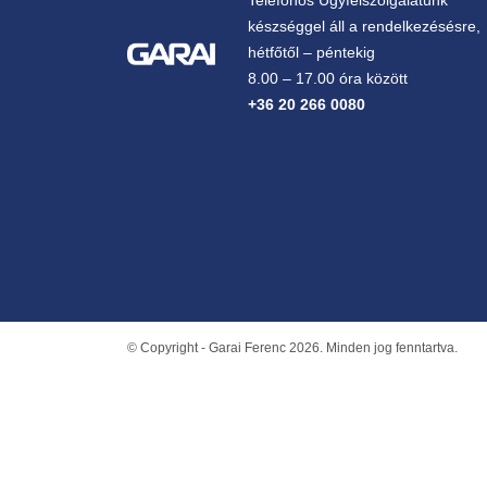
Telefonos Ügyfélszolgálatunk
készséggel áll a rendelkezésésre,
hétfőtől – péntekig
8.00 – 17.00 óra között
+36 20 266 0080
© Copyright - Garai Ferenc 2026. Minden jog fenntartva.