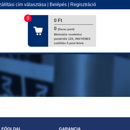
állítási cím választása
|
Belépés
|
Regisztráció
0
0 Ft
0
(Garai pont)
Minimális rendelési
pontérték 120, INGYENES
szállítás 0 pont felett.
FŐOLDAL
GARANCIA