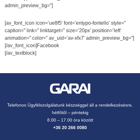
admin_preview_bg=”]
[av_font_icon icon=’ue8f5′ font=’entypo-fontello’ style=”
caption=” link=” linktarget=” size=’20px’ position=’left’
animation=” color=” av_uid=’av-xfx7′ admin_preview_bg=”]
[/av_font_icon]Facebook
[/av_textblock]
Telefonos Ügyfélszolgálatunk készséggel áll a rendelkezésésre,
hétfőtől – péntekig
8.00 – 17.00 óra között
+36 20 266 0080