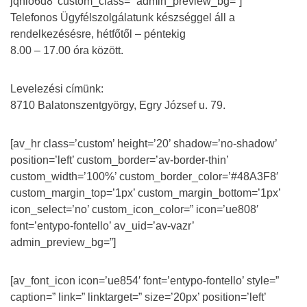
jqnlo6d8′ custom_class=” admin_preview_bg=”]
Telefonos Ügyfélszolgálatunk készséggel áll a
rendelkezésésre, hétfőtől – péntekig
8.00 – 17.00 óra között.
Levelezési címünk:
8710 Balatonszentgyörgy, Egry József u. 79.
[av_hr class=’custom’ height=’20’ shadow=’no-shadow’
position=’left’ custom_border=’av-border-thin’
custom_width=’100%’ custom_border_color=’#48A3F8′
custom_margin_top=’1px’ custom_margin_bottom=’1px’
icon_select=’no’ custom_icon_color=” icon=’ue808′
font=’entypo-fontello’ av_uid=’av-vazr’
admin_preview_bg=”]
[av_font_icon icon=’ue854′ font=’entypo-fontello’ style=”
caption=” link=” linktarget=” size=’20px’ position=’left’