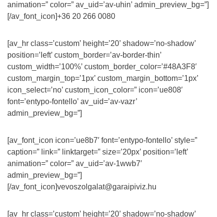
animation=” color=” av_uid=’av-uhin’ admin_preview_bg=”]
[/av_font_icon]+36 20 266 0080
[av_hr class=’custom’ height=’20’ shadow=’no-shadow’
position=’left’ custom_border=’av-border-thin’
custom_width=’100%’ custom_border_color=’#48A3F8′
custom_margin_top=’1px’ custom_margin_bottom=’1px’
icon_select=’no’ custom_icon_color=” icon=’ue808′
font=’entypo-fontello’ av_uid=’av-vazr’
admin_preview_bg=”]
[av_font_icon icon=’ue8b7′ font=’entypo-fontello’ style=”
caption=” link=” linktarget=” size=’20px’ position=’left’
animation=” color=” av_uid=’av-1wwb7′
admin_preview_bg=”]
[/av_font_icon]vevoszolgalat@garaipiviz.hu
[av_hr class=’custom’ height=’20’ shadow=’no-shadow’