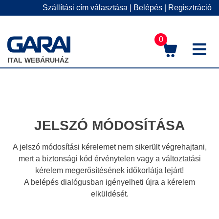
Szállítási cím választása
|
Belépés
|
Regisztráció
0
M
ITAL WEBÁRUHÁZ
JELSZÓ MÓDOSÍTÁSA
A jelszó módosítási kérelemet nem sikerült végrehajtani,
mert a biztonsági kód érvénytelen vagy a változtatási
kérelem megerősítésének időkorlátja lejárt!
A belépés dialógusban igényelheti újra a kérelem
elküldését.