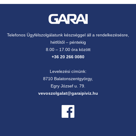
Telefonos Ügyfélszolgálatunk készséggel áll a rendelkezésésre,
hétfőtől – péntekig
8.00 – 17.00 óra között
+36 20 266 0080
Levelezési címünk:
8710 Balatonszentgyörgy,
Egry József u. 79.
vevoszolgalat@garaipiviz.hu