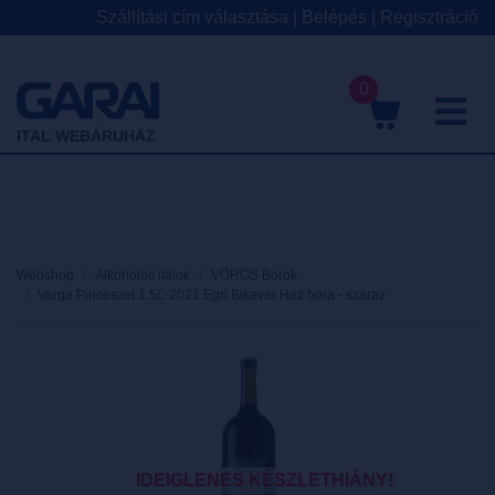
Szállítási cím választása
|
Belépés
|
Regisztráció
0
M
ITAL WEBÁRUHÁZ
Webshop
Alkoholos italok
VÖRÖS Borok
Varga Pincészet 1.5L-2021 Egri Bikavér Ház bora - száraz
IDEIGLENES KÉSZLETHIÁNY!