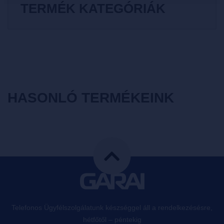
TERMÉK KATEGÓRIÁK
HASONLÓ TERMÉKEINK
Telefonos Ügyfélszolgálatunk készséggel áll a rendelkezésésre,
hétfőtől – péntekig