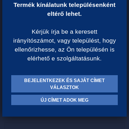
6 790 Ft/kg
Termék kínálatunk településenként
eltérő lehet.
VISSZA A KATEGÓRIÁHOZ
Kérjük írja be a keresett
irányítószámot, vagy települést, hogy
Termék leírása:
ellenőrizhesse, az Ön településén is
elérhető e szolgáltatásunk.
Robusta - Arabica arány: 60 - 40
Karakteres aromájú, olasz pörkölésű szemes kávé. Az erős
izeket kedvelőknek ajánljuk. Az espresso rajongók nagy
BEJELENTKEZEK ÉS SAJÁT CÍMET
kedvence.
VÁLASZTOK
1 kg szemes kávéból 140 adag kávé készíthető.
Brazília, Közép Amerika és etiópiai arabica kávék
ÚJ CÍMET ADOK MEG
keveréke.