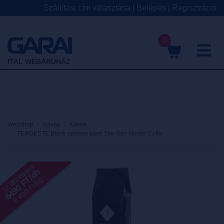
Szállítási cím választása
|
Belépés
|
Regisztráció
0
M
ITAL WEBÁRUHÁZ
Webshop
Kávék
Kávék
TERGESTE Black szemes kávé 1kg-San Giusto Caffe
12 dbonként
6490 FT/db
6 490 Ft/kg