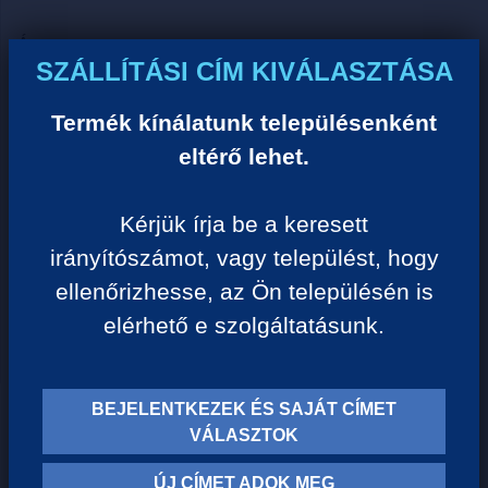
Ár:
SZÁLLÍTÁSI CÍM KIVÁLASZTÁSA
0 Ft/darab
Termék kínálatunk településenként
VISSZA A KATEGÓRIÁHOZ
eltérő lehet.
Kérjük írja be a keresett
Termék leírása:
irányítószámot, vagy települést, hogy
ellenőrizhesse, az Ön településén is
elérhető e szolgáltatásunk.
BEJELENTKEZEK ÉS SAJÁT CÍMET
TERMÉK KATEGÓRIÁK
VÁLASZTOK
ÚJ CÍMET ADOK MEG