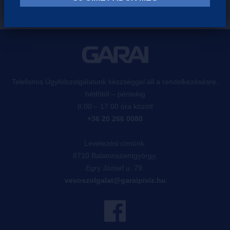
Telefonos Ügyfélszolgálatunk készséggel áll a rendelkezésésre,
hétfőtől – péntekig
8.00 – 17.00 óra között
+36 20 266 0080
Levelezési címünk:
8710 Balatonszentgyörgy,
Egry József u. 79.
vevoszolgalat@garaipiviz.hu