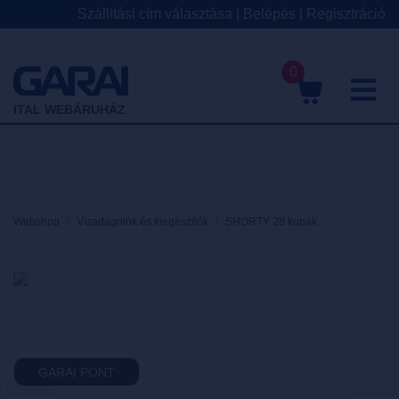
Szállítási cím választása
|
Belépés
|
Regisztráció
0
M
ITAL WEBÁRUHÁZ
Webshop
Vízadagolók és kiegészítők
SHORTY 28 kupak
GARAI PONT