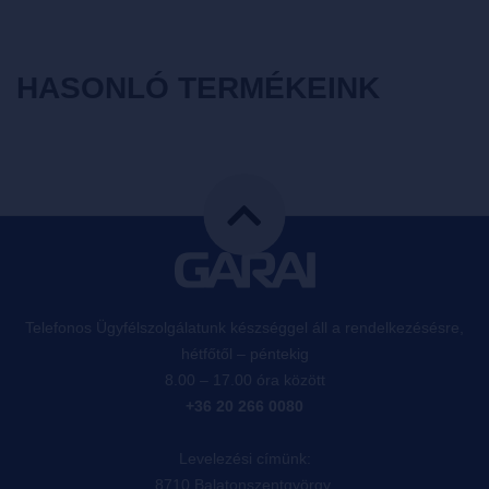
HASONLÓ TERMÉKEINK
Telefonos Ügyfélszolgálatunk készséggel áll a rendelkezésésre,
hétfőtől – péntekig
8.00 – 17.00 óra között
+36 20 266 0080
Levelezési címünk:
8710 Balatonszentgyörgy,