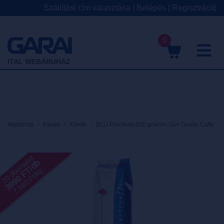
Szállítási cím választása
|
Belépés
|
Regisztráció
0
M
ITAL WEBÁRUHÁZ
Webshop
Kávék
Kávék
BLU Prémium 500 gramm-San Giusto Caffe
20 dbonként
3990 FT/db
7 980 Ft/kg